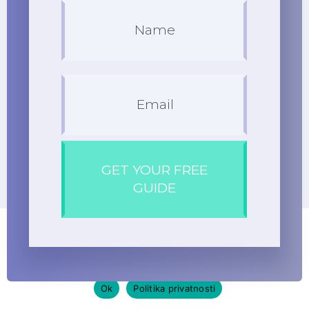
GET YOUR FREE
GUIDE
Ovaj vebsajt koristi kolačiće radi unapređenja Vašeg korisničkog
iskustva. Detaljne informacije o kolačićima koje koristimo
možete pronaći u dokumentu Politika upotrebe kolačića, koji se
nalazi u futeru.
Ok
Politika privatnosti