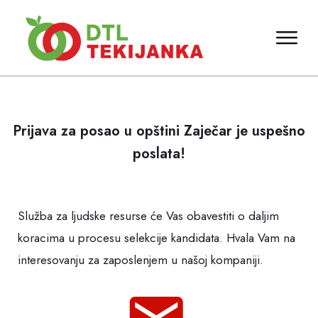
Prijava za posao u opštini Zaječar je uspešno
poslata!
Služba za ljudske resurse će Vas obavestiti o daljim
koracima u procesu selekcije kandidata. Hvala Vam na
interesovanju za zaposlenjem u našoj kompaniji.