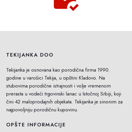
TEKIJANKA DOO
Tekijanka je osnovana kao porodična firma 1990.
godine u varošici Tekija, u opštini Kladovo. Na
stubovima porodične istrajnosti i volje vremenom
prerasta u vodeći trgovinski lanac u Istočnoj Srbiji, koji
čini 42 maloprodajnih objekata. Tekijanka je sinonim za
najpovoljniju porodičnu kupovinu.
OPŠTE INFORMACIJE