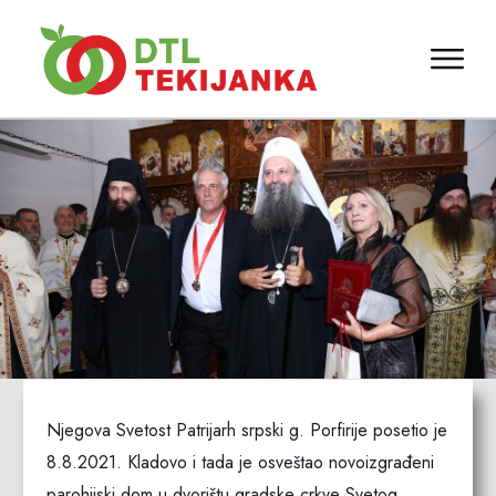
Njegova Svetost Patrijarh srpski g. Porfirije posetio je
8.8.2021. Kladovo i tada je osveštao novoizgrađeni
parohijski dom u dvorištu gradske crkve Svetog