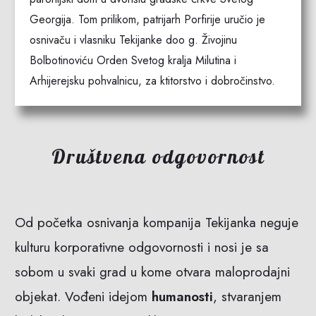
Georgija. Tom prilikom, patrijarh Porfirije uručio je
osnivaču i vlasniku Tekijanke doo g. Živojinu
Bolbotinoviću Orden Svetog kralja Milutina i
Arhijerejsku pohvalnicu, za ktitorstvo i dobročinstvo.
Društvena odgovornost
Od početka osnivanja kompanija Tekijanka neguje
kulturu korporativne odgovornosti i nosi je sa
sobom u svaki grad u kome otvara maloprodajni
objekat. Vođeni idejom
humanosti
, stvaranjem