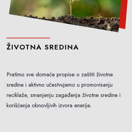
ŽIVOTNA SREDINA
Pratimo sve domaće propise o zaštiti životne
sredine i aktivno učestvujemo u promovisanju
reciklaže, smanjenju zagađenja životne sredine i
korišćenja obnovljivih izvora enerije.