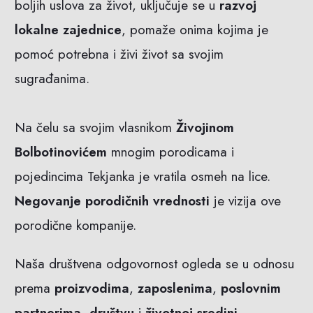
boljih uslova za život, uključuje se u
razvoj
lokalne zajednice
, pomaže onima kojima je
pomoć potrebna i živi život sa svojim
sugrađanima.
Na čelu sa svojim vlasnikom
Živojinom
Bolbotinovićem
mnogim porodicama i
pojedincima Tekjanka je vratila osmeh na lice.
Negovanje porodičnih vrednosti
je vizija ove
porodične kompanije.
Naša društvena odgovornost ogleda se u odnosu
prema
proizvodima
,
zaposlenima
,
poslovnim
partnerima
,
društvu
i
životnoj sredini
.