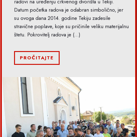
radovi na uređenju crkvenog dvorišta u Tekiji.
Datum početka radova je odabran simbolično, jer
su ovoga dana 2014. godine Tekiju zadesile
stravične poplave, koje su pričinile veliku materijalnu
štetu. Pokrovitelj radova je
(...)
PROČITAJTE