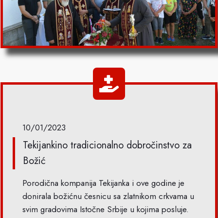
10/01/2023
Tekijankino tradicionalno dobročinstvo za
Božić
Porodična kompanija Tekijanka i ove godine je
donirala božićnu česnicu sa zlatnikom crkvama u
svim gradovima Istočne Srbije u kojima posluje.