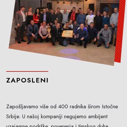
ZAPOSLENI
Zapošljavamo više od 400 radnika širom Istočne
Srbije. U našoj kompaniji negujemo ambijent
uzajamne podrške, poverenja i timskog duha.