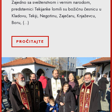
Zajedno sa sveštenstvom i vernim narodom,
predstavnici Tekijanke lomili su božićnu česnicu u
Kladovu, Tekiji, Negotinu, Zaječaru, Knjaževcu,
Boru,
(...)
PROČITAJTE