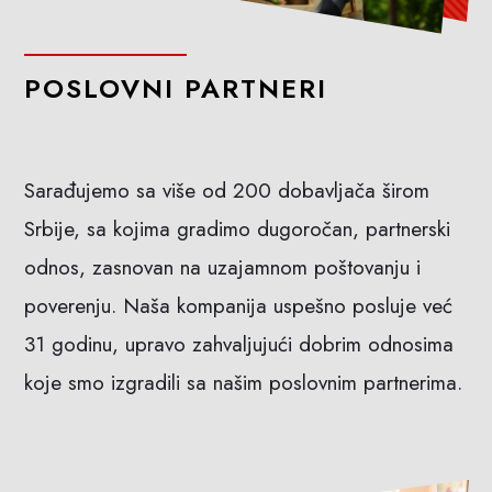
POSLOVNI PARTNERI
Sarađujemo sa više od 200 dobavljača širom
Srbije, sa kojima gradimo dugoročan, partnerski
odnos, zasnovan na uzajamnom poštovanju i
poverenju. Naša kompanija uspešno posluje već
31 godinu, upravo zahvaljujući dobrim odnosima
koje smo izgradili sa našim poslovnim partnerima.