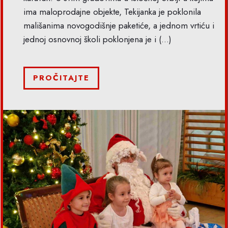
ima maloprodajne objekte, Tekijanka je poklonila
mališanima novogodišnje paketiće, a jednom vrtiću i
jednoj osnovnoj školi poklonjena je i
(...)
PROČITAJTE