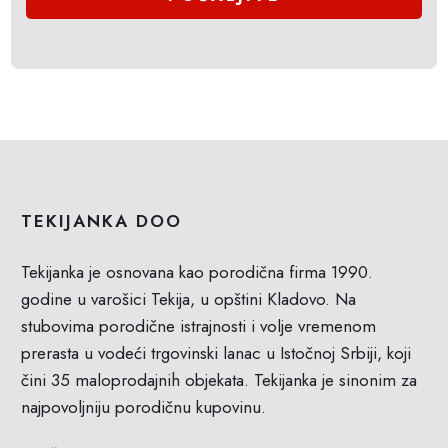
TEKIJANKA DOO
Tekijanka je osnovana kao porodična firma 1990.
godine u varošici Tekija, u opštini Kladovo. Na
stubovima porodične istrajnosti i volje vremenom
prerasta u vodeći trgovinski lanac u Istočnoj Srbiji, koji
čini 35 maloprodajnih objekata. Tekijanka je sinonim za
najpovoljniju porodičnu kupovinu.