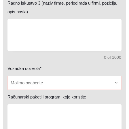
Radno iskustvo 3 (naziv firme, period rada u firmi, pozicija,
opis posla)
0 of 1000
Vozačka dozvola*
Molimo odaberite
Računarski paketi i programi koje koristite