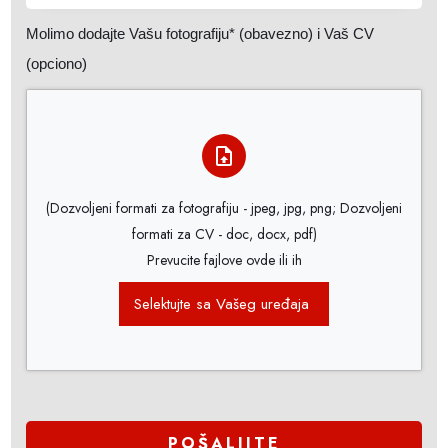
Molimo dodajte Vašu fotografiju* (obavezno) i Vaš CV
(opciono)
(Dozvoljeni formati za fotografiju - jpeg, jpg, png; Dozvoljeni
formati za CV - doc, docx, pdf)
Prevucite fajlove ovde ili ih
Selektujte sa Vašeg uređaja
POŠALJITE