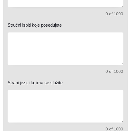
0 of 1000
Stručni ispiti koje posedujete
0 of 1000
Strani jezici kojima se služite
0 of 1000