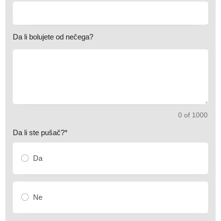
Da li bolujete od nečega?
0 of 1000
Da li ste pušač?*
Da
Ne