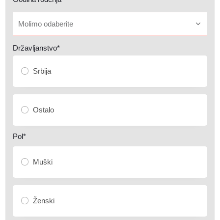
Molimo odaberite
Državljanstvo*
Srbija
Ostalo
Pol*
Muški
Ženski