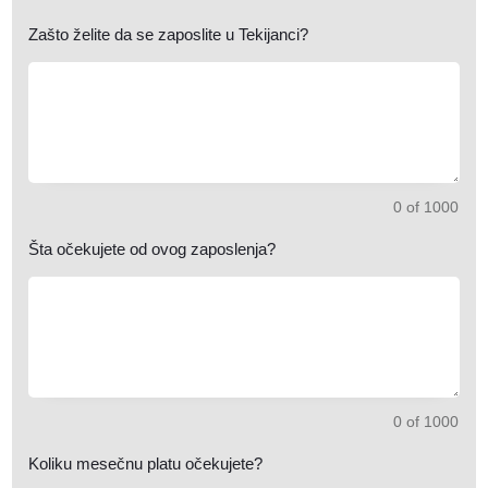
Zašto želite da se zaposlite u Tekijanci?
0 of 1000
Šta očekujete od ovog zaposlenja?
0 of 1000
Koliku mesečnu platu očekujete?