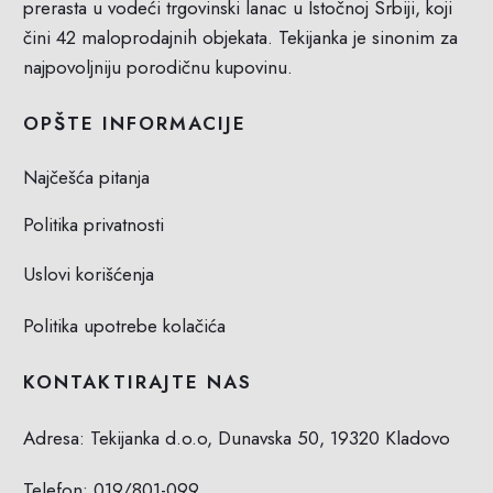
prerasta u vodeći trgovinski lanac u Istočnoj Srbiji, koji
čini 42 maloprodajnih objekata. Tekijanka je sinonim za
najpovoljniju porodičnu kupovinu.
OPŠTE INFORMACIJE
Najčešća pitanja
Politika privatnosti
Uslovi korišćenja
Politika upotrebe kolačića
KONTAKTIRAJTE NAS
Adresa: Tekijanka d.o.o, Dunavska 50, 19320 Kladovo
Telefon:
019/801-099