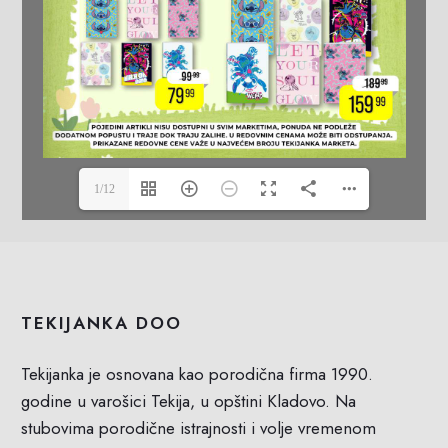
1/12
TEKIJANKA DOO
Tekijanka je osnovana kao porodična firma 1990.
godine u varošici Tekija, u opštini Kladovo. Na
stubovima porodične istrajnosti i volje vremenom