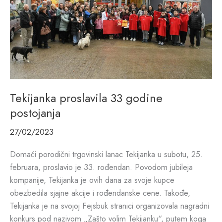
Tekijanka proslavila 33 godine
postojanja
27/02/2023
Domaći porodični trgovinski lanac Tekijanka u subotu, 25.
februara, proslavio je 33. rođendan. Povodom jubileja
kompanije, Tekijanka je ovih dana za svoje kupce
obezbedila sjajne akcije i rođendanske cene. Takođe,
Tekijanka je na svojoj Fejsbuk stranici organizovala nagradni
konkurs pod nazivom „Zašto volim Tekijanku“, putem koga